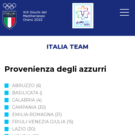
ITALIA TEAM
Provenienza degli azzurri
ABRUZZO
(6)
BASILICATA
()
CALABRIA
(4)
CAMPANIA
(30)
EMILIA-ROMAGNA
(31)
FRIULI-VENEZIA GIULIA
(15)
LAZIO
(30)