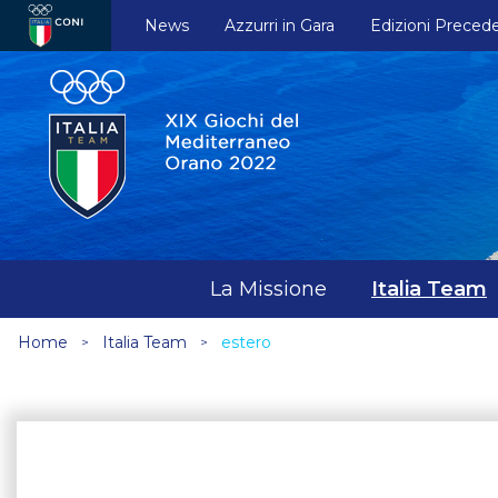
News
Azzurri in Gara
Edizioni Precede
La Missione
Italia Team
Home
Italia Team
estero