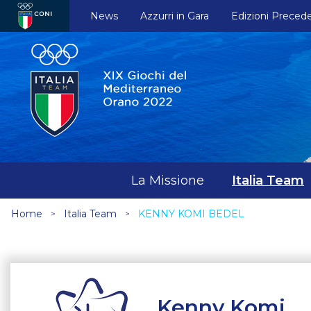
News
Azzurri in Gara
Edizioni Precede
La Missione
Italia Team
Home
Italia Team
KENNY KOMI BEDEL
Kenny Komi