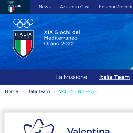
News
Azzurri in Gara
Edizioni Precede
La Missione
Italia Team
Home
Italia Team
VALENTINA BASEI
Valentina